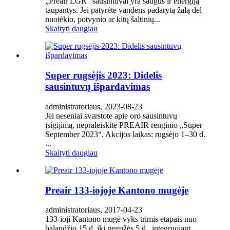
„Preair LGR“ sausintuvai yra saugūs ir energiją
taupantys. Jei patyrėte vandens padarytą žalą dėl
nuotėkio, potvynio ar kitų šaltinių...
Skaityti daugiau
Super rugsėjis 2023: Didelis
sausintuvų išpardavimas
administratoriaus, 2023-08-23
Jei neseniai svarstote apie oro sausintuvų
įsigijimą, nepraleiskite PREAIR renginio „Super
September 2023“. Akcijos laikas: rugsėjo 1–30 d.
...
Skaityti daugiau
Preair 133-iojoje Kantono mugėje
administratoriaus, 2017-04-23
133-ioji Kantono mugė vyks trimis etapais nuo
balandžio 15 d. iki gegužės 5 d., integruojant