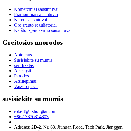
Komerciniai sausintuvai
Pramoniniai sausintuvai
Namų sausintuvai
Oro srauto reguliatoriai
Karšto išpardavimo sausintuvai
Greitosios nuorodos
Apie mus
Susisiekite su mumis
sertifikatas
Atsisiųsti
Parodos
Atsiliepimai
Vaizdo įrašas
susisiekite su mumis
robert@hzhongtai.com
+86-13376814803
Adresas: 2D-2, Nr. 63, Jiuhuan Road, Tech Park, Jianggan