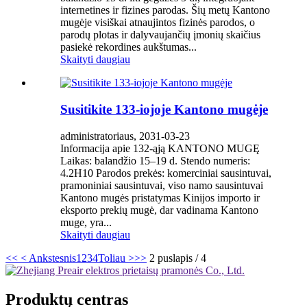
internetines ir fizines parodas. Šių metų Kantono
mugėje visiškai atnaujintos fizinės parodos, o
parodų plotas ir dalyvaujančių įmonių skaičius
pasiekė rekordines aukštumas...
Skaityti daugiau
Susitikite 133-iojoje Kantono mugėje
administratoriaus, 2031-03-23
Informacija apie 132-ąją KANTONO MUGĘ
Laikas: balandžio 15–19 d. Stendo numeris:
4.2H10 Parodos prekės: komerciniai sausintuvai,
pramoniniai sausintuvai, viso namo sausintuvai
Kantono mugės pristatymas Kinijos importo ir
eksporto prekių mugė, dar vadinama Kantono
muge, yra...
Skaityti daugiau
<<
< Ankstesnis
1
2
3
4
Toliau >
>>
2 puslapis / 4
Produktų centras