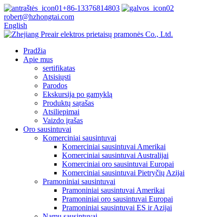
+86-13376814803
robert@hzhongtai.com
English
Pradžia
Apie mus
sertifikatas
Atsisiųsti
Parodos
Ekskursija po gamyklą
Produktų sąrašas
Atsiliepimai
Vaizdo įrašas
Oro sausintuvai
Komerciniai sausintuvai
Komerciniai sausintuvai Amerikai
Komerciniai sausintuvai Australijai
Komerciniai oro sausintuvai Europai
Komerciniai sausintuvai Pietryčių Azijai
Pramoniniai sausintuvai
Pramoniniai sausintuvai Amerikai
Pramoniniai oro sausintuvai Europai
Pramoniniai sausintuvai ES ir Azijai
Namų sausintuvai