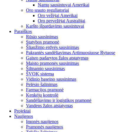
Namų sausintuvai Amerikai
Oro srauto reguliatoriai
Oro vežėjai Amerikai
Oro pervežėjai Australijai
Karšto išpardavimo sausintuvai
Paraiškos
Rūsio sausinimas
Statybos pramonė
Šliaužimo erdvės sausinimas
Pakrantės sandėliavimas Artimuosiuose Rytuose
Gaisro padarytos žalos atstatymas
Maisto pramonės sausinimas
Šiltnamio sausinimas
ŠVOK sistema
Vidinio baseino sausinimas
Pelėsio šalinimas
Farmacijos pramonė
Kenkėjų kontrolė
Sandėliavimo ir logistikos pramonė
Vandens žalos atstatymas
Projektai
Naujienos
Įmonės naujienos
Pramonės naujienos