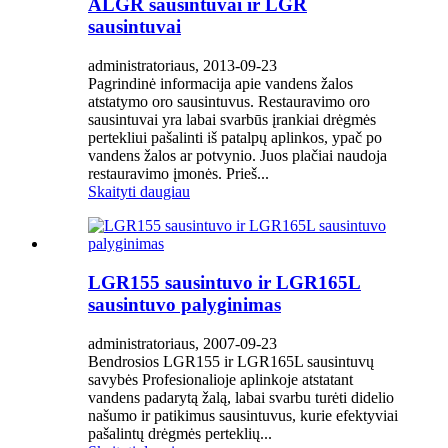
ALGR sausintuvai ir LGR
sausintuvai
administratoriaus, 2013-09-23
Pagrindinė informacija apie vandens žalos
atstatymo oro sausintuvus. Restauravimo oro
sausintuvai yra labai svarbūs įrankiai drėgmės
pertekliui pašalinti iš patalpų aplinkos, ypač po
vandens žalos ar potvynio. Juos plačiai naudoja
restauravimo įmonės. Prieš...
Skaityti daugiau
LGR155 sausintuvo ir LGR165L
sausintuvo palyginimas
administratoriaus, 2007-09-23
Bendrosios LGR155 ir LGR165L sausintuvų
savybės Profesionalioje aplinkoje atstatant
vandens padarytą žalą, labai svarbu turėti didelio
našumo ir patikimus sausintuvus, kurie efektyviai
pašalintų drėgmės perteklių...