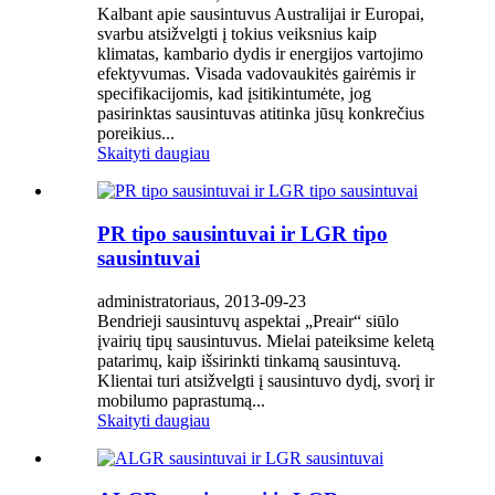
Kalbant apie sausintuvus Australijai ir Europai,
svarbu atsižvelgti į tokius veiksnius kaip
klimatas, kambario dydis ir energijos vartojimo
efektyvumas. Visada vadovaukitės gairėmis ir
specifikacijomis, kad įsitikintumėte, jog
pasirinktas sausintuvas atitinka jūsų konkrečius
poreikius...
Skaityti daugiau
PR tipo sausintuvai ir LGR tipo
sausintuvai
administratoriaus, 2013-09-23
Bendrieji sausintuvų aspektai „Preair“ siūlo
įvairių tipų sausintuvus. Mielai pateiksime keletą
patarimų, kaip išsirinkti tinkamą sausintuvą.
Klientai turi atsižvelgti į sausintuvo dydį, svorį ir
mobilumo paprastumą...
Skaityti daugiau