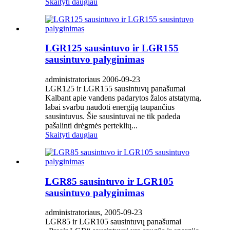
Skaityti daugiau
LGR125 sausintuvo ir LGR155
sausintuvo palyginimas
administratoriaus 2006-09-23
LGR125 ir LGR155 sausintuvų panašumai
Kalbant apie vandens padarytos žalos atstatymą,
labai svarbu naudoti energiją taupančius
sausintuvus. Šie sausintuvai ne tik padeda
pašalinti drėgmės perteklių...
Skaityti daugiau
LGR85 sausintuvo ir LGR105
sausintuvo palyginimas
administratoriaus, 2005-09-23
LGR85 ir LGR105 sausintuvų panašumai